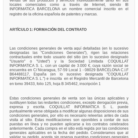
ventas de sus productos y servicios individualmente tanto en sus
locales comerciales como a través de Internet, siendo IB
INFORMATICA BARCELONA un nombre comercial inscrito en el
registro de la oficina española de patentes y marcas.
ARTÍCULO 1: FORMACIÓN DEL CONTRATO
Las condiciones generales de venta aquí detalladas (en lo sucesivo
designadas las "Condiciones Generales"), rigen las relaciones
contractuales entre todo usuario del sitio (en lo sucesivo designado
"Usuario" o "Usted") y la Sociedad Limitada COQUILLAT
INFORMATICA S. L. con un capital de 3.000 €, cuya razón social se
encuentra en C/ Nicaragua, 57-59 Local 1 - 08029 BARCELONA C.I.F
B64488117, España (en lo sucesivo designada "COQUILLAT
INFORMATICA S. L.") e inscrita en el Registro Mercantil de Barcelona
en tomo 39433, folio 125, hoja B 345462, inscripción 1
Estas condiciones generales de venta son las únicas aplicables y
sustituyen todas las restantes condiciones, excepto derogación previa,
expresa y escrita. COQUILLAT INFORMATICA S. L. puede
puntualmente verse obligada a modificar algunas disposiciones de sus
condiciones generales, por ello es necesario releerlas antes de cada
visita al sitio. Estas modificaciones son oponibles a contar de sus
puestas en línea y no pueden aplicarse a los contratos celebrados
anteriormente. Cada compra en el sitio está regida por las condiciones
generales aplicables en la fecha del pedido. Consideramos que al
validar su pedido, acepta sin reserva nuestras condiciones generales