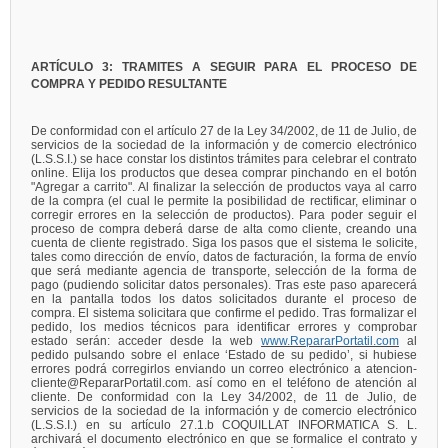
ARTÍCULO 3: TRAMITES A SEGUIR PARA EL PROCESO DE
COMPRA Y PEDIDO RESULTANTE
De conformidad con el artículo 27 de la Ley 34/2002, de 11 de Julio, de
servicios de la sociedad de la información y de comercio electrónico
(L.S.S.I.) se hace constar los distintos trámites para celebrar el contrato
online. Elija los productos que desea comprar pinchando en el botón
"Agregar a carrito". Al finalizar la selección de productos vaya al carro
de la compra (el cual le permite la posibilidad de rectificar, eliminar o
corregir errores en la selección de productos). Para poder seguir el
proceso de compra deberá darse de alta como cliente, creando una
cuenta de cliente registrado. Siga los pasos que el sistema le solicite,
tales como dirección de envío, datos de facturación, la forma de envío
que será mediante agencia de transporte, selección de la forma de
pago (pudiendo solicitar datos personales). Tras este paso aparecerá
en la pantalla todos los datos solicitados durante el proceso de
compra. El sistema solicitara que confirme el pedido. Tras formalizar el
pedido, los medios técnicos para identificar errores y comprobar
estado serán: acceder desde la web
www.RepararPortatil.com
al
pedido pulsando sobre el enlace ‘Estado de su pedido’, si hubiese
errores podrá corregirlos enviando un correo electrónico a atencion-
cliente@RepararPortatil.com. así como en el teléfono de atención al
cliente. De conformidad con la Ley 34/2002, de 11 de Julio, de
servicios de la sociedad de la información y de comercio electrónico
(L.S.S.I.) en su artículo 27.1.b COQUILLAT INFORMATICA S. L.
archivará el documento electrónico en que se formalice el contrato y