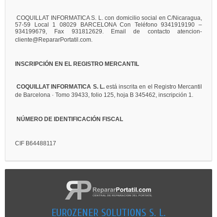
COQUILLAT INFORMATICA S. L. con domicilio social en C/Nicaragua,
57-59 Local 1 08029 BARCELONA Con Teléfono 9341919190 –
934199679, Fax 931812629. Email de contacto atencion-
cliente@RepararPortatil.com.
INSCRIPCIÓN EN EL REGISTRO MERCANTIL
COQUILLAT INFORMATICA S. L.
está inscrita en el Registro Mercantil
de Barcelona · Tomo 39433, folio 125, hoja B 345462, inscripción 1.
NÚMERO DE IDENTIFICACIÓN FISCAL
CIF B64488117
EUROZENER SOLUTIONS S. L.