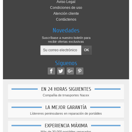
Aviso Legal
Condiciones de uso
Atención cliente
Contáctenos
Novedades
Suscríbase a nuestro boletín para
recibir ofertas exclusivas
Síguenos
EN 24 HORAS SIGUIENTES
Compañia de trnasportes Nacex
LA MEJOR GARANTÍA
Lídereres peninsulares en reparación de portátiles
EXPERIENCIA MÁXIMA
Más de 30.000 portátiles reparados